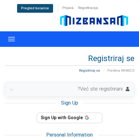
Prijava
Registtracija
Pregled košarice
oggle
gation
Registriraj se
Registriraj se
Početna WHMCS
Već ste registrirani?
Sign Up
Sign Up with Google
Personal Information