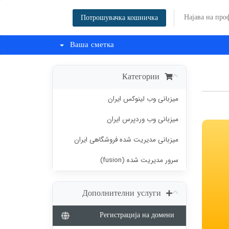
Најава на про
Потрошувачка кошничка
Ваша сметка
Категории
میزبانی وب لینوکس ایران
میزبانی وب وردپرس ایران
میزبانی مدیریت شده فروشگاهی ایران
سرور مدیریت شده (fusion)
Дополнителни услуги
Регистрација на домени