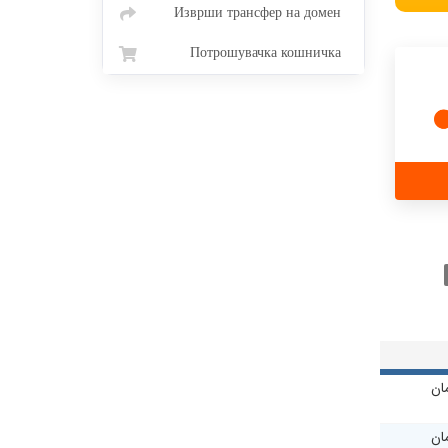
Изврши трансфер на домен
Потрошувачка кошничка