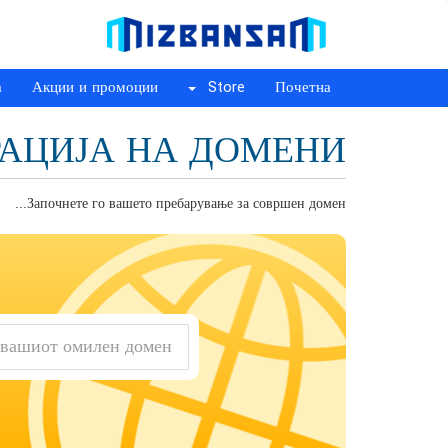
а
Акции и промоции
Store
Почетна
РАЦИЈА НА ДОМЕНИ
Започнете го вашето пребарување за совршен домен...