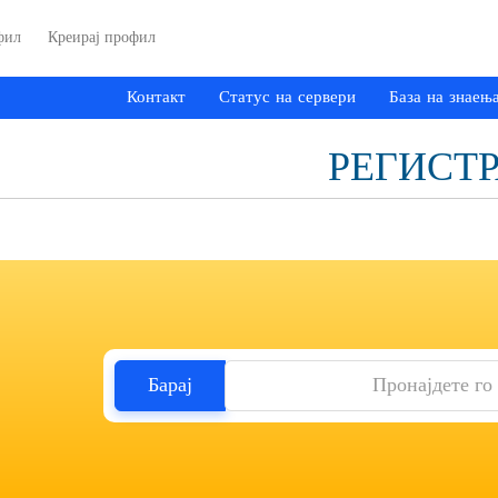
фил
Креирај профил
Контакт
Статус на сервери
База на знаењ
РЕГИСТ
Барај