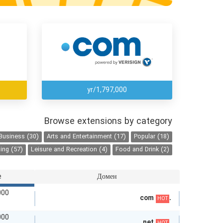
1,797,000/yr
Browse extensions by category
Business (30)
Arts and Entertainment (17)
Popular (18)
ing (57)
Leisure and Recreation (4)
Food and Drink (2)
e
Домен
توما
.com
HOT
توما
.net