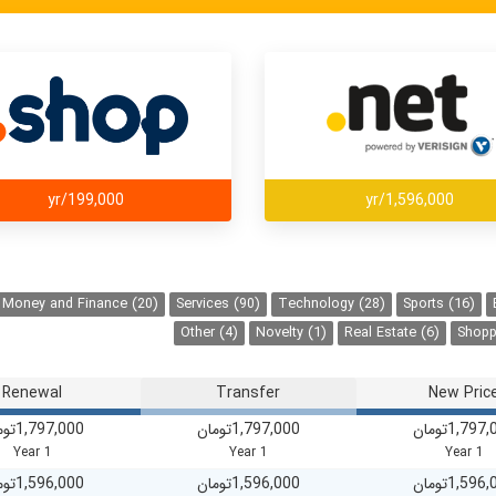
199,000/yr
1,596,000/yr
Money and Finance (20)
Services (90)
Technology (28)
Sports (16)
Other (4)
Novelty (1)
Real Estate (6)
Shopp
Renewal
Transfer
New Pric
1,797,000ن
1,797,000تومان
1,797,000تومان
1 Year
1 Year
1 Year
1,596,000ن
1,596,000تومان
1,596,000تومان