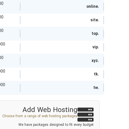
توم
.online
توم
.site
توم
.top
توما
.vip
توم
.xyz
توما
.tk
توما
.tw
Add Web Hosting
Choose from a range of web hosting packages
We have packages designed to fit every budget